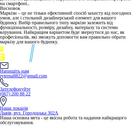
на смартфоні..
Висновок
Маркізи – це не тільки ефективний спосіб захисту від погодних
умов, але і стильний дизайнерський елемент для вашого
будинку. Вибір правильного типу маркізи залежить від
функціональності, розміру, дизайну, матеріалу та системи
керування. Найкращим варіантом буде звернутися до нас, як
професіоналів, які зможуть допомогти вам правильно обрати
маркізу для вашого будинку.
Напишіть нам
ryterna8822@gmail.com
Зателефонуйте
(067) 200 88 22
Наша локація
Львів, вул. Городоцька 302А
Наша основна мета - це якісна робота та надання найкращого
обслуговування.