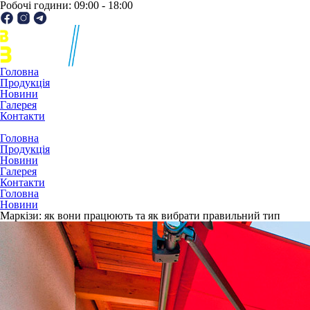
Робочі години: 09:00 - 18:00
Головна
Продукція
Новини
Галерея
Контакти
Головна
Продукція
Новини
Галерея
Контакти
Головна
Новини
Маркізи: як вони працюють та як вибрати правильний тип