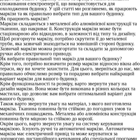
споживання електроенергії, що використовується для
охолодження будинку. У цій статті ми розглянемо, як працюють
маркізи та як правильно вибрати тип для вашого будинку.
Як працюють маркізи?
Маркізи складаються з металевої або алюмінієвої конструкції та
тканини, що накриває її. Конструкція маркізи може бути
стаціонарною або відкидною, в залежності від типу та дизайну.
Щоб розгорнути маркізу, потрібно скрутити її до металевої
труби, яка зазвичай знаходиться на зовнішній стороні будинку.
Зазвичай маркізи можна розгортати та складати за допомогою
ручки або електричного приводу.
Як вибрати правильний тип маркіз для вашого будинку?
Крім того, потрібно визначити розмір маркізи відносно вікна або
тераси, яку ви хочете захистити. Для цього, зверніться до нас, ми
правильно обчислимо розмір та порадимо вибрати найкращий
варіант маркізи для вашого будинку.
Крім функціональності та розміру, варто звернути увагу на
дизайн маркізи. Вона може бути виконана в різних кольорах та
мастилах, що дозволяє вам вибрати оптимальний варіант для
вашого будинку.
Також варто звернути увагу на матеріал, з якого виготовлена
маркіза. Тканина повинна бути стійкою до погодних умов та
механічних пошкоджень. Металева або алюмінієва конструкція
повинна бути міцною та стійкою до корозії.
Окрім цього, варто звернути увагу на систему керування
маркізою. Існують ручні та автоматичні маркізи. Автоматична
маркіза має електричний привід та може керуватися за
допомогою дистанційного керування або спеціальної програми